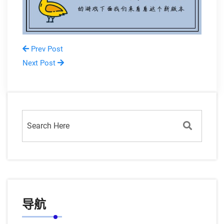
Prev Post
Next Post
导航