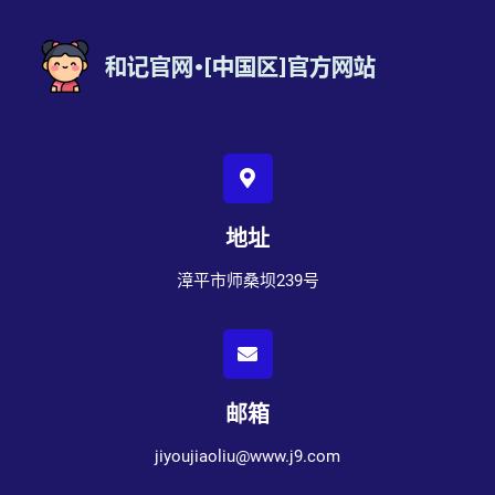
地址
漳平市师桑坝239号
邮箱
jiyoujiaoliu@www.j9.com